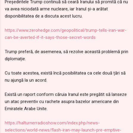
Președintele Trump continuă să ceară Iranului să promită că nu
va avea niciodată arme nucleare, iar Iranul și-a arătat
disponibilitatea de a discuta acest lucru.
https://www.zerohedge.com/geopolitical/trump-tells-iran-war-
can-be-averted-if-it-says-those-secret-words
Trump preferă, de asemenea, să rezolve această problemă prin
diplomație.
Cu toate acestea, există încă posibilitatea ca cele două țări să
nu ajungă la un acord.
Există un raport conform căruia Iranul este pregătit să lanseze
un atac preventiv cu rachete asupra bazelor americane din
Emiratele Arabe Unite.
https://halturnerradioshow.com/index.php/news-
selections/world-news/flash-iran-may-launch-pre-emptive-