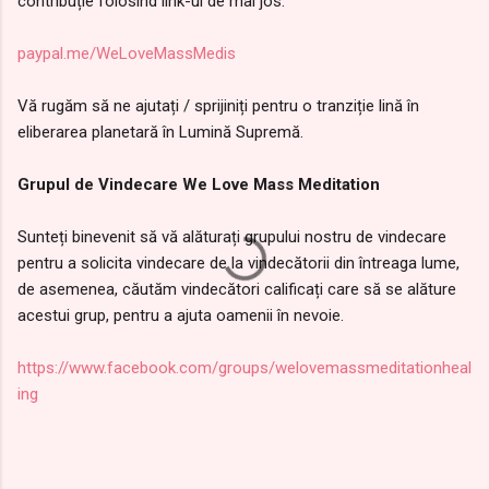
contribuție folosind link-ul de mai jos:
paypal.me/WeLoveMassMedis
Vă rugăm să ne ajutați / sprijiniți pentru o tranziție lină în
eliberarea planetară în Lumină Supremă.
Grupul de Vindecare We Love Mass Meditation
Sunteți binevenit să vă alăturați grupului nostru de vindecare
pentru a solicita vindecare de la vindecătorii din întreaga lume,
de asemenea, căutăm vindecători calificați care să se alăture
acestui grup, pentru a ajuta oamenii în nevoie.
https://www.facebook.com/groups/welovemassmeditationheal
ing