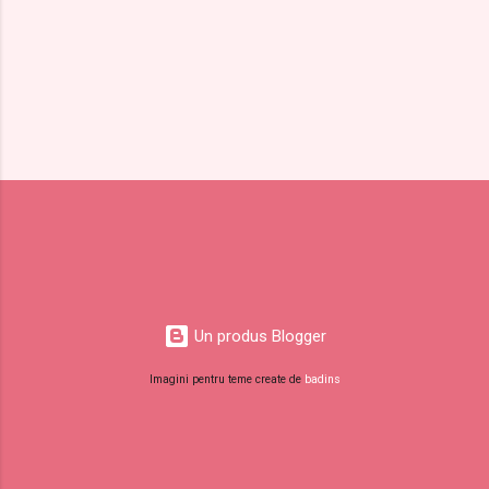
Un produs Blogger
Imagini pentru teme create de
badins