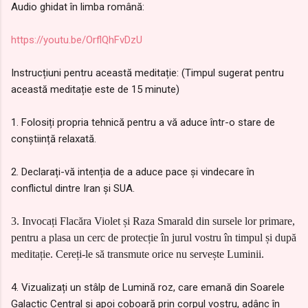
Audio ghidat în limba română:
https://youtu.be/OrflQhFvDzU
Instrucțiuni pentru această meditație: (Timpul sugerat pentru
această meditație este de 15 minute)
1. Folosiți propria tehnică pentru a vă aduce într-o stare de
conștiință relaxată.
2. Declarați-vă intenția de a aduce pace și vindecare în
conflictul dintre Iran și SUA.
3. Invocați Flacăra Violet și Raza Smarald din sursele lor primare,
pentru a plasa un cerc de protecție în jurul vostru în timpul și după
meditație. Cereți-le să transmute orice nu servește Luminii.
4. Vizualizați un stâlp de Lumină roz, care emană din Soarele
Galactic Central și apoi coboară prin corpul vostru, adânc în