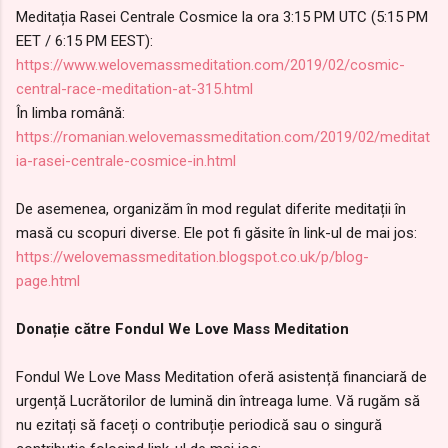
Meditația Rasei Centrale Cosmice la ora 3:15 PM UTC (5:15 PM
EET / 6:15 PM EEST):
https://www.welovemassmeditation.com/2019/02/cosmic-
central-race-meditation-at-315.html
În limba română:
https://romanian.welovemassmeditation.com/2019/02/meditat
ia-rasei-centrale-cosmice-in.html
De asemenea, organizăm în mod regulat diferite meditații în
masă cu scopuri diverse. Ele pot fi găsite în link-ul de mai jos:
https://welovemassmeditation.blogspot.co.uk/p/blog-
page.html
Donație către Fondul We Love Mass Meditation
Fondul We Love Mass Meditation oferă asistență financiară de
urgență Lucrătorilor de lumină din întreaga lume. Vă rugăm să
nu ezitați să faceți o contribuție periodică sau o singură