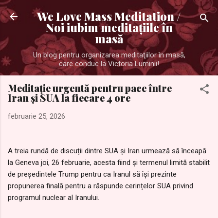
Treceți la conținutul principal
We Love Mass Meditation /
Noi iubim meditaţiile în
masă
Un blog pentru organizarea meditaţiilor în masă,
care conduc la Victoria Luminii!
Meditație urgentă pentru pace între
Iran și SUA la fiecare 4 ore
februarie 25, 2026
A treia rundă de discuții dintre SUA și Iran urmează să înceapă
la Geneva joi, 26 februarie, acesta fiind și termenul limită stabilit
de președintele Trump pentru ca Iranul să își prezinte
propunerea finală pentru a răspunde cerințelor SUA privind
programul nuclear al Iranului.