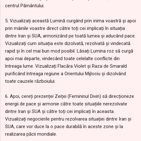
centrul Pământului.
5. Vizualizați această Lumină curgând prin inima voastră și apoi
prin mâinile voastre direct către toți cei implicați în situația
dintre Iran și SUA, armonizând pe toată lumea și aducând pace.
Vizualizați cum situația este dizolvată, rezolvată și vindecată
rapid și în cel mai bun mod posibil. Lăsați Lumina roz să curgă
apoi mai departe, vindecând toate celelalte conflicte din
întreaga lume. Vizualizați Flacăra Violet și Raza de Smarald
purificând întreaga regiune a Orientului Mijlociu și dizolvând
toate cauzele războiului.
6. Apoi, cereți prezenței Zeiței (Femininul Divin) să direcționeze
energii de pace și armonie către toate situațiile nerezolvate
dintre Iran și SUA și către toți cei implicați în aceasta.
Vizualizați negocierile pentru rezolvarea situației dintre Iran și
SUA, care vor duce la o pace durabilă în aceste zone și la
realizarea păcii mondiale.