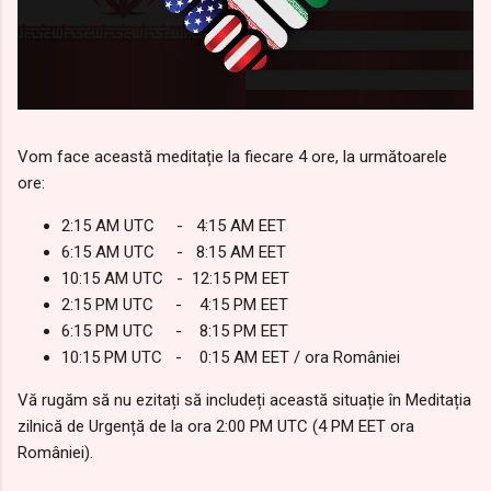
Vom face această meditație la fiecare 4 ore, la următoarele
ore:
2:15 AM UTC - 4:15 AM EET
6:15 AM UTC - 8:15 AM EET
10:15 AM UTC - 12:15 PM EET
2:15 PM UTC - 4:15 PM EET
6:15 PM UTC - 8:15 PM EET
10:15 PM UTC - 0:15 AM EET / ora României
Vă rugăm să nu ezitați să includeți această situație în Meditația
zilnică de Urgență de la ora 2:00 PM UTC (4 PM EET ora
României).