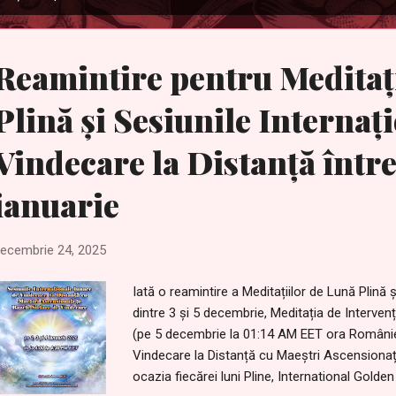
Reamintire pentru Meditaț
Plină și Sesiunile Internaț
Vindecare la Distanță între 
ianuarie
ecembrie 24, 2025
Iată o reamintire a Meditațiilor de Lună Plină ș
dintre 3 și 5 decembrie, Meditația de Interve
(pe 5 decembrie la 01:14 AM EET ora României)
Vindecare la Distanță cu Maeștri Ascensionaț
ocazia fiecărei luni Pline, International Golde