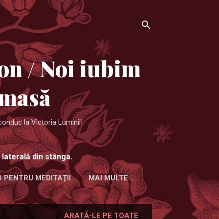
on / Noi iubim
 masă
conduc la Victoria Luminii!
 laterală din stânga.
O PENTRU MEDITAŢII
MAI MULTE…
ARATĂ-LE PE TOATE