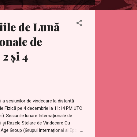
iile de Lună
ionale de
2 și 4
i a sesiunilor de vindecare la distanță
nție Fizică pe 4 decembrie la 11:14 PM UTC
. Sesiunile lunare Internaționale de
i și Razele Stelare de Vindecare Cu
n Age Group (Grupul Internațional al Epocii