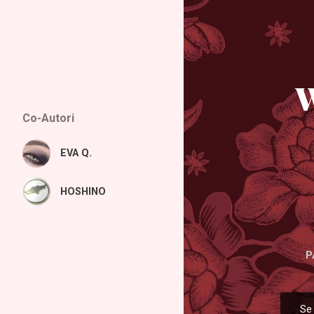
W
Co-Autori
EVA Q.
HOSHINO
P
Se 