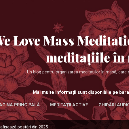
Treceți la conținutul principal
e Love Mass Meditati
meditaţiile în
Un blog pentru organizarea meditaţiilor în masă, care 
Mai multe informaţii sunt disponibile pe bara
AGINA PRINCIPALĂ
MEDITAȚII ACTIVE
GHIDĂRI AUDI
afișează postări din 2025