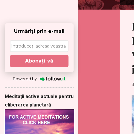
P
o
s
t
ă
Urmäriţi prin e-mail
r
i
Abonaţi-vă
Powered by
d
Meditații active actuale pentru
eliberarea planetară