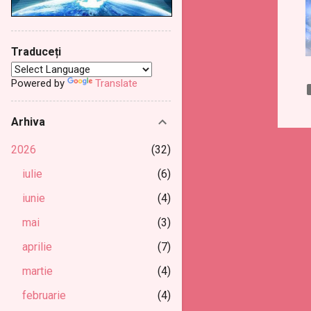
Traduceți
Powered by
Translate
Arhiva
2026
32
iulie
6
iunie
4
mai
3
aprilie
7
martie
4
februarie
4