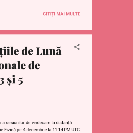
 (Pregătiți-vă pentru Schimbare Japonia
ă care pot ajuta oamenii din întreaga lume
CITIȚI MAI MULTE
asta este un cadou pentru toți și este
.com/2018/08/monthly-ascended-
2018/08/vindecarea-lunara-la-
 de asemenea, transmisiuni în direct
iile de Lună
ionale de
 și 5
i a sesiunilor de vindecare la distanță
nție Fizică pe 4 decembrie la 11:14 PM UTC