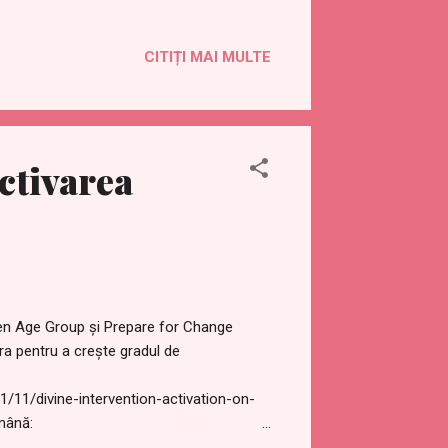
rradioshow.com/index.php/en/news-
s://www.rt.com/russia/542859-nato-
CITIȚI MAI MULTE
orarea iminentă a relațiilor dintre Rusia
rioare. Există rapoarte despre faptul că
oi, pe 9 decembrie, o ambarcațiune navală
ești. Aceasta a părăsit portul Mariupol
..
ctivarea
en Age Group și Prepare for Change
ra pentru a crește gradul de
11/divine-intervention-activation-on-
mână:
021/11/activarea-interventiei-divine-