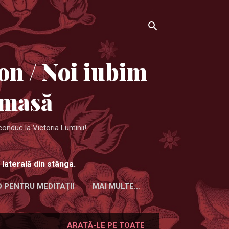
on / Noi iubim
 masă
conduc la Victoria Luminii!
 laterală din stânga.
O PENTRU MEDITAŢII
MAI MULTE…
ARATĂ-LE PE TOATE