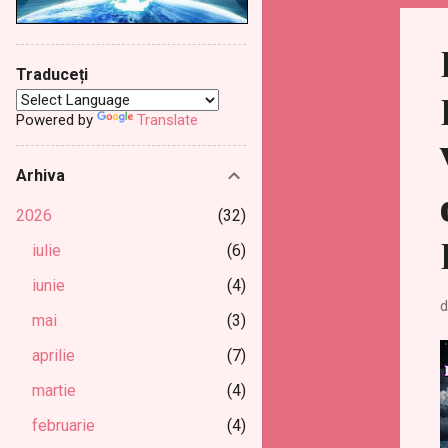
Traduceți
Powered by
Translate
Arhiva
2026
32
iulie
6
iunie
4
d
mai
3
aprilie
7
martie
4
februarie
4