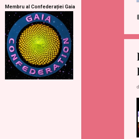
ianuarie
10
Membru al Confederației Gaia
2024
58
decembrie
4
noiembrie
5
octombrie
6
septembrie
4
august
4
iulie
7
d
iunie
4
mai
6
aprilie
6
martie
3
februarie
6