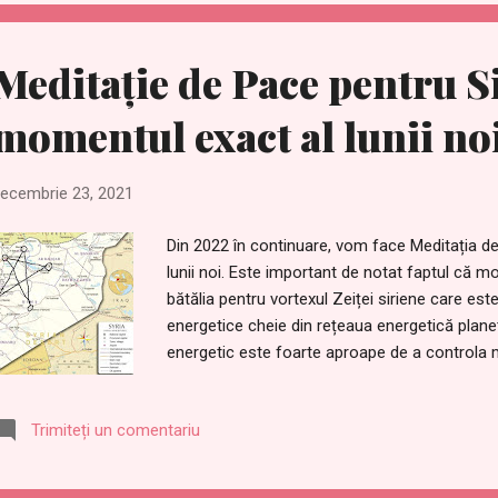
Puteți converti fusul orar UTC în fusul or
https://time.is/compare Iată evenimentul Face
Meditație de Pace pentru Si
momentul exact al lunii no
ecembrie 23, 2021
Din 2022 în continuare, vom face Meditația de
lunii noi. Este important de notat faptul că moti
bătălia pentru vortexul Zeiței siriene care es
energetice cheie din rețeaua energetică plane
energetic este foarte aproape de a controla ma
Ley de pe suprafața planetară. Cine controleaz
acces direct la conștiința globală a umanității
Trimiteți un comentariu
http://2012portal.blogspot.com/2016/04/the
meditație, putem ancora mai multă energie a Zei
situațiilor în țară. Iată orarul care arată ora ex