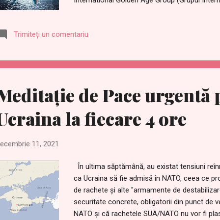
International Golden Age Group (Grupul Interna
Change Japan Official (Pregătiți pentru Schim
vindecare la distanță care pot ajuta oamenii d
Trimiteți un comentariu
interioară și mintea. Acesta este un cadou pent
https://www.welovemassmeditation.com/20
stellar.html în română:
https://romanian.welovemassmeditation.com/
distanta.html Pentru următoarea lună plină, vo
Meditație de Pace urgentă 
vindecare la distanță, la orele enumerate mai jo
Ucraina la fiecare 4 ore
ecembrie 11, 2021
În ultima săptămână, au existat tensiuni reînnoi
ca Ucraina să fie admisă în NATO, ceea ce pr
de rachete și alte "armamente de destabilizare
securitate concrete, obligatorii din punct de v
NATO și că rachetele SUA/NATO nu vor fi plasa