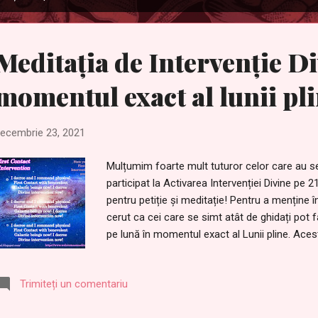
Meditația de Intervenție Di
momentul exact al lunii pl
ecembrie 23, 2021
Mulțumim foarte mult tuturor celor care au se
participat la Activarea Intervenției Divine pe
pentru petiție și meditație! Pentru a menține î
cerut ca cei care se simt atât de ghidați pot f
pe lună în momentul exact al Lunii pline. Ace
portalurilor de Lumină deschise și la întărirea 
română: Puteți semna petiția în continuare da
Trimiteți un comentariu
https://www.change.org/p/the-awakened-popul
orarul care arată ora exactă a lunii pline î