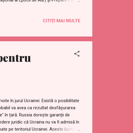
țional al Epocii de Aur) și Prepare For
bare Japonia Oficial) oferă sesiuni de
in întreaga lume pentru a-și vindeca ființa
CITIȚI MAI MULTE
ru toți și este gratuit.
18/08/monthly-ascended-masters-and-
2018/08/vindecarea-lunara-la-
r avea loc trei sesiuni internaționale de
pentru
s: Prima zi: Vi...
te în jurul Ucrainei. Există o posibilitate
obabil va avea ca rezultat desfășurarea
" în țară. Russia dorește garanții de
edere juridic că Ucraina nu va fi admisă în
te pe teritoriul Ucrainei. Aceste lucru a