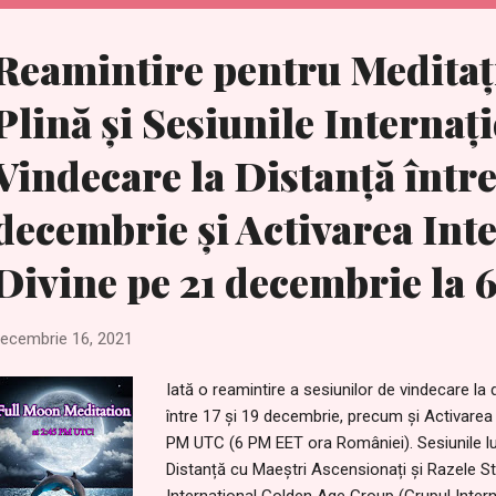
cu lună nouă: Puteți converti fusul orar UTC î
https://time.is/compare Iată evenimentul Fac
Reamintire pentru Meditaț
Plină și Sesiunile Internaț
Vindecare la Distanță între 
decembrie și Activarea Inte
Divine pe 21 decembrie la
ecembrie 16, 2021
Iată o reamintire a sesiunilor de vindecare la d
între 17 și 19 decembrie, precum și Activarea 
PM UTC (6 PM EET ora României). Sesiunile lu
Distanță cu Maeștri Ascensionați și Razele St