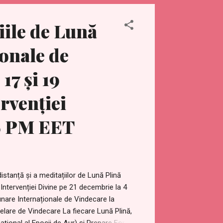
n fusul orar local utilizând acest link:
ebook pentru meditaț...
iile de Lună
ionale de
17 și 19
rvenției
 6 PM EET
istanță și a meditațiilor de Lună Plină
Intervenției Divine pe 21 decembrie la 4
nare Internaționale de Vindecare la
elare de Vindecare La fiecare Lună Plină,