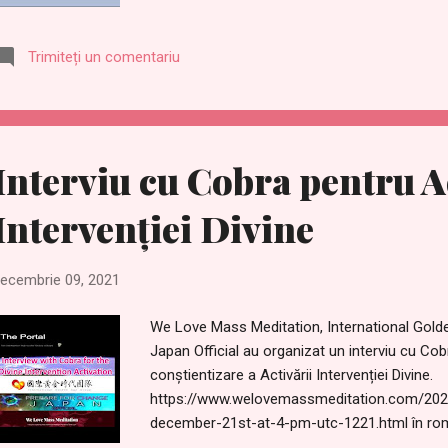
fost respins de SUA/NATO. https://halturne
page/world/russia-trouble-coming-fast http
Trimiteți un comentariu
ukraine-georgia-plans/ Aceasta a dus la deteri
și Ucraina, și crește șansa unor conflicte ulte
Rusia își adună trupe la granița cu Ucraina. J
ucraineană a navigat în apropiere de apele rus
din Ucraina, și a înaintat fără permisiune către.
Interviu cu Cobra pentru A
Intervenției Divine
ecembrie 09, 2021
We Love Mass Meditation, International Gold
Japan Official au organizat un interviu cu Cob
conștientizare a Activării Intervenției Divine.
https://www.welovemassmeditation.com/2021/
december-21st-at-4-pm-utc-1221.html în ro
https://romanian.welovemassmeditation.com/2