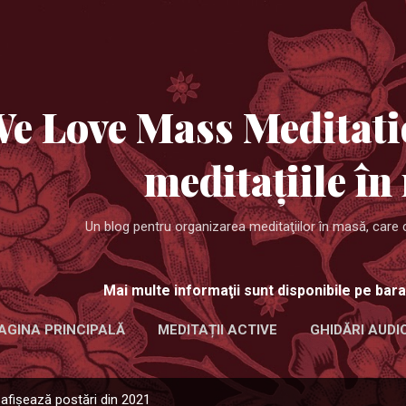
Treceți la conținutul principal
e Love Mass Meditati
meditaţiile în
Un blog pentru organizarea meditaţiilor în masă, care 
Mai multe informaţii sunt disponibile pe bara
AGINA PRINCIPALĂ
MEDITAȚII ACTIVE
GHIDĂRI AUDI
afișează postări din 2021