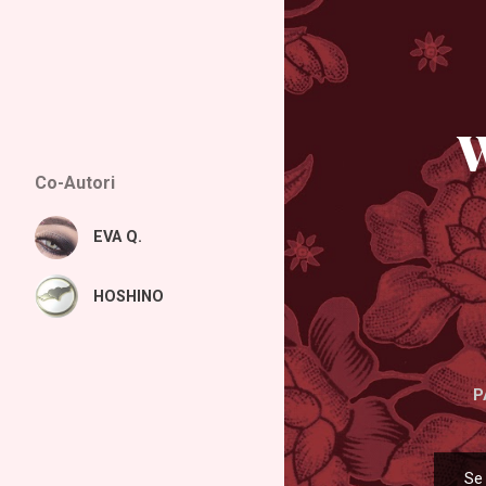
W
Co-Autori
EVA Q.
HOSHINO
P
Se 