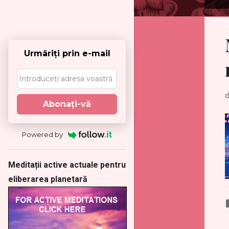
P
o
s
t
ă
Urmäriţi prin e-mail
r
i
d
Abonaţi-vă
Powered by
Meditații active actuale pentru
eliberarea planetară