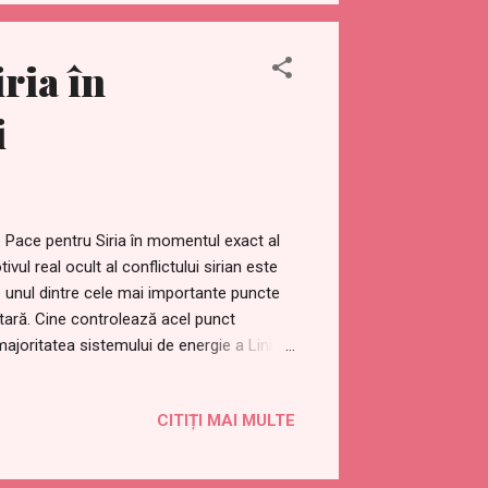
ar local utilizând acest link:
book pentru...
ria în
i
 Pace pentru Siria în momentul exact al
vul real ocult al conflictului sirian este
te unul dintre cele mai importante puncte
tară. Cine controlează acel punct
joritatea sistemului de energie a Liniilor
ă sistemul de energie a Liniilor Ley are
.
CITIȚI MAI MULTE
-syria-pentagram.html Cu această
ței în Siria pentru a ajuta la stabilizarea
actă a lunii noi în 2025 (actualizat) / Zile