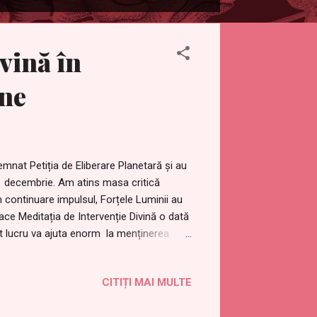
vină în
ine
mnat Petiția de Eliberare Planetară și au
 21 decembrie. Am atins masa critică
n continuare impulsul, Forțele Luminii au
ace Meditația de Intervenție Divină o dată
st lucru va ajuta enorm la menținerea
rețelei de Lumină din jurul planetei. În
că nu ați semnat-o deja:
CITIȚI MAI MULTE
ation-planetary-liberation-now Iată
n 2025 (actualizat) / Zile cu lună plină: