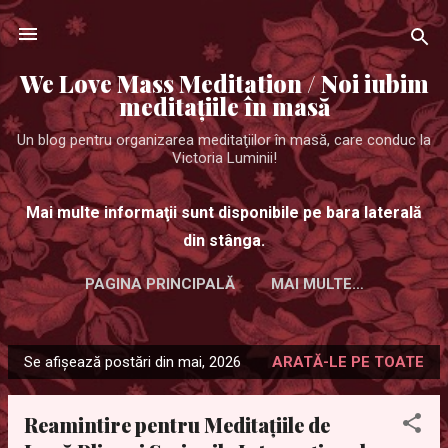
Treceți la conținutul principal
We Love Mass Meditation / Noi iubim
meditaţiile în masă
Un blog pentru organizarea meditaţiilor în masă, care conduc la
Victoria Luminii!
Mai multe informaţii sunt disponibile pe bara laterală
din stânga.
PAGINA PRINCIPALĂ
MAI MULTE…
Se afișează postări din mai, 2026
ARATĂ-LE PE TOATE
P
o
Reamintire pentru Meditațiile de
s