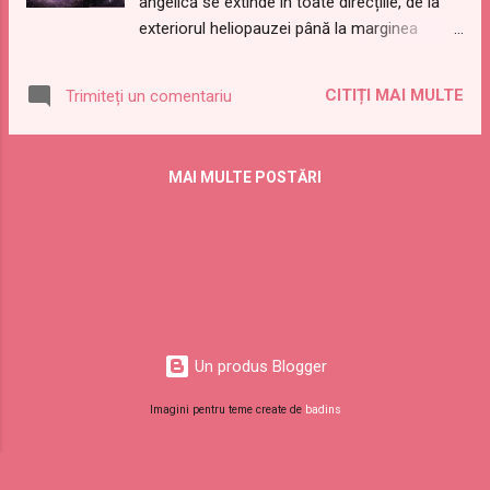
angelică se extinde în toate direcțiile, de la
de aliniere 4. Liniile temporale de aur 5.
exteriorul heliopauzei până la marginea
Energia tahionică 6. Camera tahionică din
Norului Oort, la aproximativ 1 an lumină
Bogotá 7. Prima tehnică · Cumularea realității
distanță, și are o formă aproximativ sferică.
8. A doua tehnică · Smarald și abundență 9.
CITIȚI MAI MULTE
Trimiteți un comentariu
Arată ca un nor frumos, pufos, de culoare
Codurile Noului Pământ 10. Transformarea
roz violet, cu o frecvență vibrațională extrem
chakrelor 11. Conexiunea cu Agartha 12. Î...
de ridicată și revarsă constant energii ale
MAI MULTE POSTĂRI
Iubirii de foarte înaltă frecvență în sistemul
solar. Aceste energii ale Iubirii sunt de fapt
filamente de plasmă pozitive care încep de la
marginea exterioară a îngerului, curg spre
interior, iar navele-mamă ale multor specii
extraterestre pozitive din afara heliopauzei
sunt ca niște mărgele minuscule atașate de
Un produs Blogger
aceste filamente. Acum, energiile Iubirii din
Aaea au intrat în sistemul nostru solar și
Imagini pentru teme create de
badins
putem face următoarea meditație pentru a
ne conecta cu Aaea și a ajuta la ancorarea
energiilor sale pe planeta Pământ.