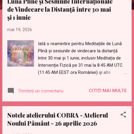
Lună Pline și Sesiunile Internaționale
t
de Vindecare la Distanță între 30 mai
ă
și 1 iunie
r
i
mai 19, 2026
Iată o reamintire pentru Meditațiile de Lună
Plină și sesiunile de vindecare la distanță
între 30 mai și 1 iunie, inclusiv Meditația de
Intervenție Fizică pe 31 mai la 8:45 AM UTC
(11:45 AM EEST ora României) și alte
meditații importante, Sesiunile lunare
Internaționale de Vindecare la Distanță cu
CITIȚI MAI MULTE
Trimiteți un comentariu
Maeștri Ascensionați și Razele Stelare de
Vindecare Cu ocazia fiecărei luni Pline,
International Golden Age Group (Grupul
Notele atelierului COBRA - Atelierul
Internațional al Epocii de Aur - IGAG) și
Noului Pâmânt - 26 aprilie 2026
Prepare For Change Japan Official (Pregătiți-
vă pentru Schimbare Japonia Oficial - PFC