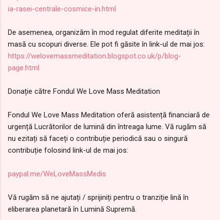
ia-rasei-centrale-cosmice-in.html
De asemenea, organizăm în mod regulat diferite meditații în
masă cu scopuri diverse. Ele pot fi găsite în link-ul de mai jos:
https://welovemassmeditation.blogspot.co.uk/p/blog-
page.html
Donație către Fondul We Love Mass Meditation
Fondul We Love Mass Meditation oferă asistență financiară de
urgență Lucrătorilor de lumină din întreaga lume. Vă rugăm să
nu ezitați să faceți o contribuție periodică sau o singură
contribuție folosind link-ul de mai jos:
paypal.me/WeLoveMassMedis
Vă rugăm să ne ajutați / sprijiniți pentru o tranziție lină în
eliberarea planetară în Lumină Supremă.