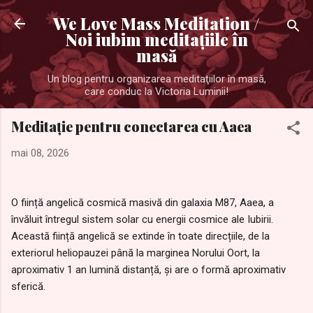
Treceți la conținutul principal
We Love Mass Meditation /
Noi iubim meditaţiile în
masă
Un blog pentru organizarea meditaţiilor în masă,
care conduc la Victoria Luminii!
Meditație pentru conectarea cu Aaea
mai 08, 2026
O ființă angelică cosmică masivă din galaxia M87, Aaea, a
învăluit întregul sistem solar cu energii cosmice ale Iubirii.
Această ființă angelică se extinde în toate direcțiile, de la
exteriorul heliopauzei până la marginea Norului Oort, la
aproximativ 1 an lumină distanță, și are o formă aproximativ
sferică.