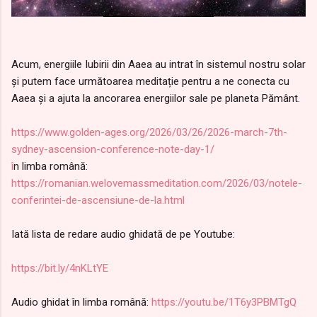
Acum, energiile Iubirii din Aaea au intrat în sistemul nostru solar
și putem face următoarea meditație pentru a ne conecta cu
Aaea și a ajuta la ancorarea energiilor sale pe planeta Pământ.
https://www.golden-ages.org/2026/03/26/2026-march-7th-
sydney-ascension-conference-note-day-1/
î
n limba română:
https://romanian.welovemassmeditation.com/2026/03/notele-
conferintei-de-ascensiune-de-la.html
Iată lista de redare audio ghidată de pe Youtube:
https://bit.ly/4nKLtYE
Audio ghidat în limba română:
https://youtu.be/1T6y3PBMTgQ