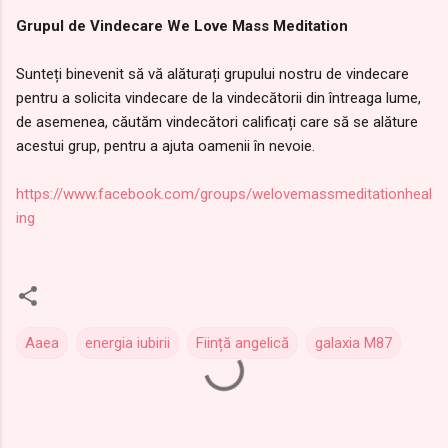
Grupul de Vindecare We Love Mass Meditation
Sunteți binevenit să vă alăturați grupului nostru de vindecare
pentru a solicita vindecare de la vindecătorii din întreaga lume,
de asemenea, căutăm vindecători calificați care să se alăture
acestui grup, pentru a ajuta oamenii în nevoie.
https://www.facebook.com/groups/welovemassmeditationheal
ing
Aaea
energia iubirii
Ființă angelică
galaxia M87
C
o