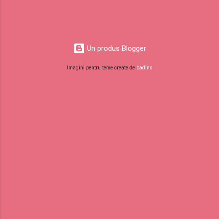
Un produs Blogger
Imagini pentru teme create de
badins