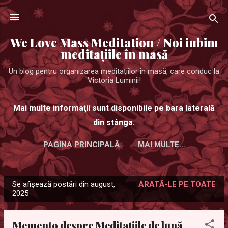
Treceți la conținutul principal
We Love Mass Meditation / Noi iubim
meditaţiile în masă
Un blog pentru organizarea meditaţiilor în masă, care conduc la
Victoria Luminii!
Mai multe informaţii sunt disponibile pe bara laterală
din stânga.
PAGINA PRINCIPALĂ
MAI MULTE…
Se afișează postări din august,
ARATĂ-LE PE TOATE
P
2025
o
s
Memento despre Meditațiile de lună