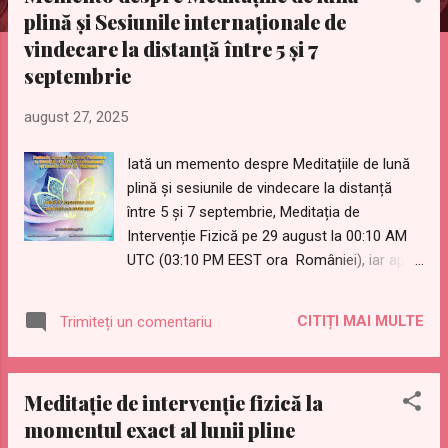
t
plină și Sesiunile internaționale de
ă
vindecare la distanță între 5 și 7
r
septembrie
i
august 27, 2025
Iată un memento despre Meditațiile de lună
plină și sesiunile de vindecare la distanță
între 5 și 7 septembrie, Meditația de
Intervenție Fizică pe 29 august la 00:10 AM
UTC (03:10 PM EEST ora României), iar apoi
Meditația de Intervenție Fizică duminică, pe 7
septembrie la 6:08 PM UTC (9:08 PM EEST
CITIȚI MAI MULTE
Trimiteți un comentariu
ora României). Sesiunile lunare Internaționale
de Vindecare la Distanță cu Maeștri
Ascensionați și Razele Stelare de Vindecare
Meditație de intervenție fizică la
La fiecare lună Plină, International Golden
momentul exact al lunii pline
Age Group (Grupul Internațional al Epocii de