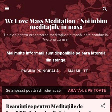
Treceți la conținutul principal
We Love Mass Meditation / Noi iubim
meditaţiile în masă
Un blog pentru organizarea meditaţiilor în masă, care conduc la
Victoria Luminii!
Mai multe informaţii sunt disponibile pe bara laterală
din stânga.
PAGINA PRINCIPALĂ
MAI MULTE…
Se afișează postări din iulie, 2025
ARATĂ-LE PE TOATE
P
o
Reamintire pentru Meditațiile de
s