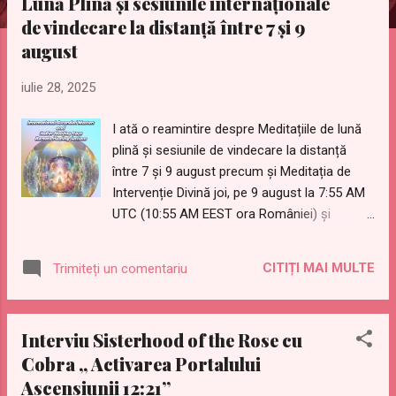
Lună Plină și sesiunile internaționale
t
de vindecare la distanță între 7 și 9
ă
august
r
i
iulie 28, 2025
I ată o reamintire despre Meditațiile de lună
plină și sesiunile de vindecare la distanță
între 7 și 9 august precum și Meditația de
Intervenție Divină joi, pe 9 august la 7:55 AM
UTC (10:55 AM EEST ora României) și
Activarea Portalului Ascensiunii de la ora
12:21 pe 12 august, 18 august și 21 august.
CITIȚI MAI MULTE
Trimiteți un comentariu
Sesiunile lunare Internaționale de Vindecare
la Distanță cu Maeștri Ascensionați și Razele
Stelare de Vindecare La fiecare lună Plină,
Interviu Sisterhood of the Rose cu
International Golden Age Group (Grupul
Cobra „ Activarea Portalului
Internațional al Epocii de Aur) și Prepare For
Ascensiunii 12:21”
Change Japan Official (Pregătiți-vă pentru