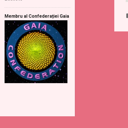
februarie
5
ianuarie
10
Membru al Confederației Gaia
2024
58
decembrie
4
noiembrie
5
octombrie
6
septembrie
4
august
4
iulie
7
iunie
4
mai
6
aprilie
6
martie
3