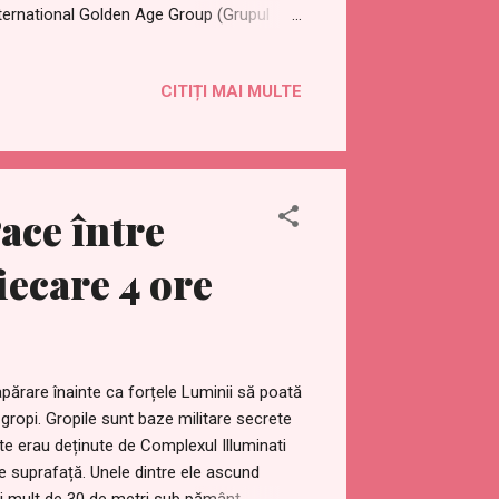
nternational Golden Age Group (Grupul
Change Japan Official (Pregătiți pentru
ndecare la distanță care pot ajuta
CITIȚI MAI MULTE
ființa interioară și mintea. Acesta este
18/08/monthly-ascended-masters-and-
2018/08/vindecarea-lunara-la-
ace între
vea loc trei sesiuni internaționale de
iecare 4 ore
ărare înainte ca forțele Luminii să poată
 gropi. Gropile sunt baze militare secrete
te erau deținute de Complexul Illuminati
 suprafață. Unele dintre ele ascund