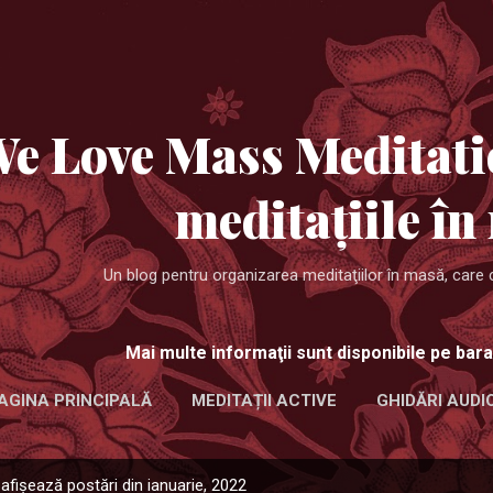
Treceți la conținutul principal
e Love Mass Meditati
meditaţiile în
Un blog pentru organizarea meditaţiilor în masă, care 
Mai multe informaţii sunt disponibile pe bara
AGINA PRINCIPALĂ
MEDITAȚII ACTIVE
GHIDĂRI AUDI
afișează postări din ianuarie, 2022