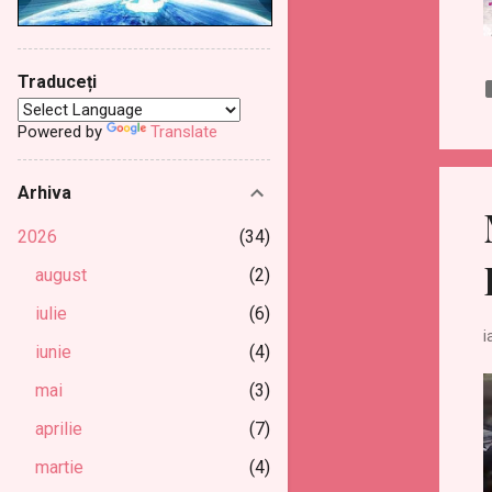
Traduceți
Powered by
Translate
Arhiva
2026
34
august
2
iulie
6
i
iunie
4
mai
3
aprilie
7
martie
4