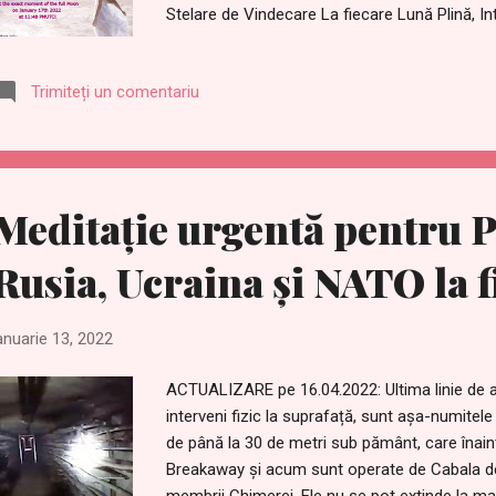
Stelare de Vindecare La fiecare Lună Plină, I
Internațional al Epocii de Aur) și Prepare For 
Schimbare Japonia Oficial) oferă sesiuni de vi
Trimiteți un comentariu
oamenii din întreaga lume pentru a-și vindeca 
un cadou pentru toți și este gratuit.
https://www.welovemassmeditation.com/20
stellar.html în română:
https://romanian.welovemassmeditation.com/
Meditație urgentă pentru P
distanta.html Pentru viitoarea lună plină, vor a
vindecare la distanț...
Rusia, Ucraina și NATO la f
anuarie 13, 2022
ACTUALIZARE pe 16.04.2022: Ultima linie de ap
interveni fizic la suprafață, sunt așa-numitele
de până la 30 de metri sub pământ, care înain
Breakaway și acum sunt operate de Cabala de