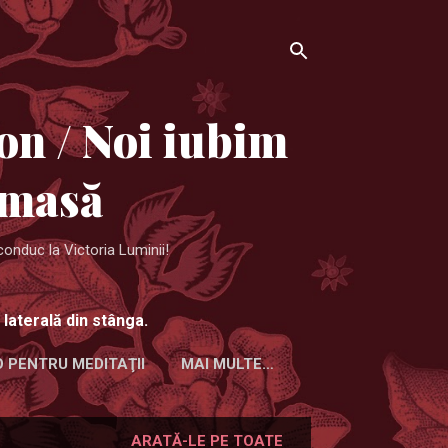
on / Noi iubim
 masă
conduc la Victoria Luminii!
 laterală din stânga.
O PENTRU MEDITAŢII
MAI MULTE…
ARATĂ-LE PE TOATE