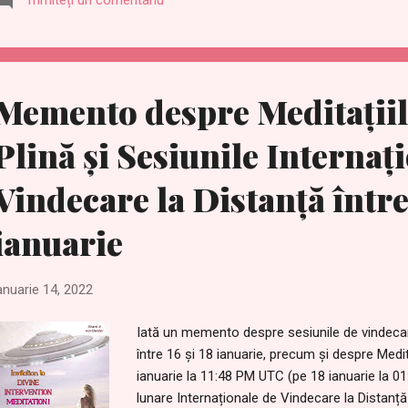
http://2012portal.blogspot.com/2019/05/situa
https://evak2019.blogspot.com/2019/05/actua
2019.html Găurile de vierme au fost create în
nucleare convenționale eterice și plasmatice, 
anterior (cu un total de aproximativ 200 de bo
Memento despre Meditațiil
Plină și Sesiunile Internaț
Vindecare la Distanță între 
ianuarie
anuarie 14, 2022
Iată un memento despre sesiunile de vindecare
între 16 și 18 ianuarie, precum și despre Medit
ianuarie la 11:48 PM UTC (pe 18 ianuarie la 0
lunare Internaționale de Vindecare la Distanț