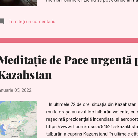
membrii Chimerei. Ele nu se pot extinde la ma
deoarece Rezistența poate acum curăța majori
dar nu poate interveni încă mai aproape de 
Trimiteți un comentariu
descurajare a bombei toplet. Există aproximat
lume, iar două principale în Ucraina sunt sub
Mariupol. Instalația din Mariupol este numită P
https://expmx.com/2022/04/11/bio-military-e
biological-laboratory-30-meters-deep-under-t
Meditație de Pace urgentă 
fotografie a tunelur...
Kazahstan
anuarie 05, 2022
În ultimele 72 de ore, situația din Kazahstan a
multe orașe au avut loc tulburări violente, cu c
reședință prezidențială incendiată, și aeroport
https://www.rt.com/russia/545215-kazakhstan
tulburări a cuprins Kazahstanul în ultimele câte