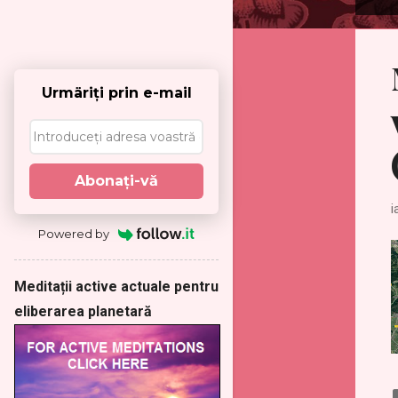
P
o
s
t
ă
Urmäriţi prin e-mail
r
i
Abonaţi-vă
i
Powered by
Meditații active actuale pentru
eliberarea planetară