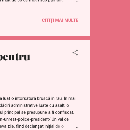
i mult de 30 de metri sub pământ,
tatea locațiilor care sunt mai adânci,
suprafață din cauza mecanismelor de
CITIȚI MAI MULTE
iv1000 de astfel de baze în întreaga
 Odessa și sub Uzina de metal Azovstal în
it 404 și este eliberată:
xperiments-in-pit-404-a-secret-nato-
he-azovstal-in-mariupol/ Iată o
pentru
 luat o întorsătură bruscă în rău. În mai
lădiri administrative luate cu asalt, o
ul principal se presupune a fi confiscat.
-unrest-police-president/ Un val de
va zile, fiind declanșat inițial de o