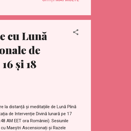
tion-update.html în limba română:
lizarea-situatiei-cobra-15-mai-
 ianuarie 1996 de mai multe explozii
în și deasupra locațiilor menționate
mbe nucleare eterice / plasmatic...
e cu Lună
ionale de
16 și 18
 la distanță și meditațiile de Lună Plină
ația de Intervenție Divină lunară pe 17
1:48 AM EET ora României). Sesiunile
ă cu Maeștri Ascensionați și Razele