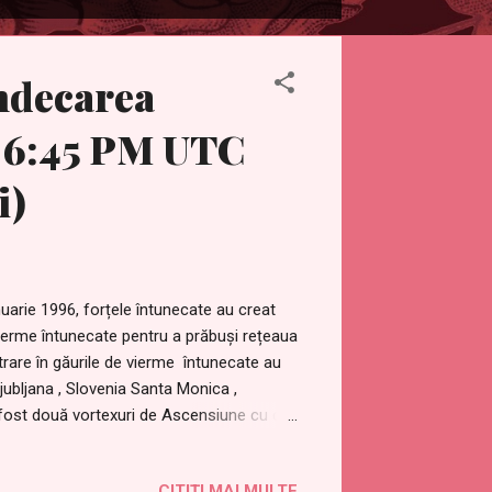
indecarea
a 6:45 PM UTC
i)
nuarie 1996, forțele întunecate au creat
 vierme întunecate pentru a prăbuși rețeaua
trare în găurile de vierme întunecate au
jubljana , Slovenia Santa Monica ,
 fost două vortexuri de Ascensiune cu cel
ră planetară. Acestea au fost suprimate
și poată continua domnia.
CITIȚI MAI MULTE