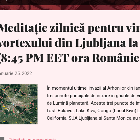
Meditație zilnică pentru v
vortexului din Ljubljana l
(8:45 PM EET ora Românie
anuarie 25, 2022
În momentul ultimei invazii al Arhonilor din ia
trei puncte principale de intrare în găurile de
de Lumină planetară. Aceste trei puncte de in
fost: Bukavu , Lake Kivu, Congo (Lacul Kivu) L
California, SUA Ljubljiana și Santa Monica au
mai mare potențial pentru Ascensiunea la sca
de către forțele întunecate, astfel încât să î
Trimiteți un comentariu