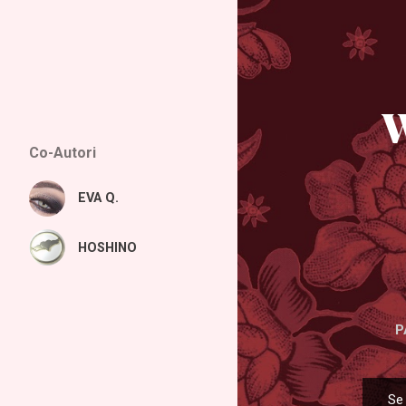
W
Co-Autori
EVA Q.
HOSHINO
P
Se 