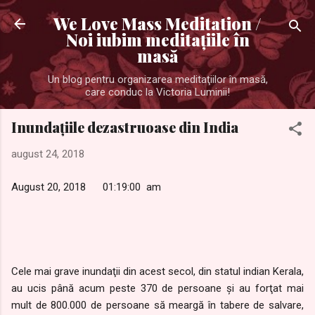
Treceți la conținutul principal
We Love Mass Meditation /
Noi iubim meditaţiile în
masă
Un blog pentru organizarea meditaţiilor în masă,
care conduc la Victoria Luminii!
Inundaţiile dezastruoase din India
august 24, 2018
August 20, 2018 01:19:00 am
Cele mai grave inundaţii din acest secol, din statul indian Kerala,
au ucis până acum peste 370 de persoane şi au forţat mai
mult de 800.000 de persoane să meargă în tabere de salvare,