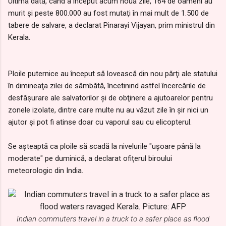
Ultima dată, când a început acum nouă zile, 164 de oameni au
murit şi peste 800.000 au fost mutaţi în mai mult de 1.500 de
tabere de salvare, a declarat Pinarayi Vijayan, prim ministrul din
Kerala.
Ploile puternice au început să lovească din nou părţi ale statului
în dimineaţa zilei de sâmbătă, încetinind astfel încercările de
desfăşurare ale salvatorilor şi de obţinere a ajutoarelor pentru
zonele izolate, dintre care multe nu au văzut zile în şir nici un
ajutor şi pot fi atinse doar cu vaporul sau cu elicopterul.
Se aşteaptă ca ploile să scadă la nivelurile "uşoare până la
moderate" pe duminică, a declarat ofiţerul biroului
meteorologic din India.
Indian commuters travel in a truck to a safer place as flood