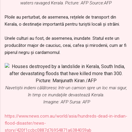
waters ravaged Kerala. Picture: AFP Source:AFP
Ploile au perturbat, de asemenea, reţelele de transport din
Kerala, o destinaţie importantă pentru turiştii locali şi străini.
Unele culturi au fost, de asemenea, inundate. Statul este un
producător major de cauciuc, ceai, cafea şi mirodenii, cum ar fi
piperul negru şi cardamomul.
Navetiştii indieni călătoresc într-un camion spre un loc mai sigur,
în timp ce inundaţiile devastează Kerala.
Imagine: AFP Sursa: AFP
https://www.news.com.au/world/asia/hundreds-dead-in-indian-
flood-disaster/news-
story/420f1ccbc0887d76954871a6384059ab