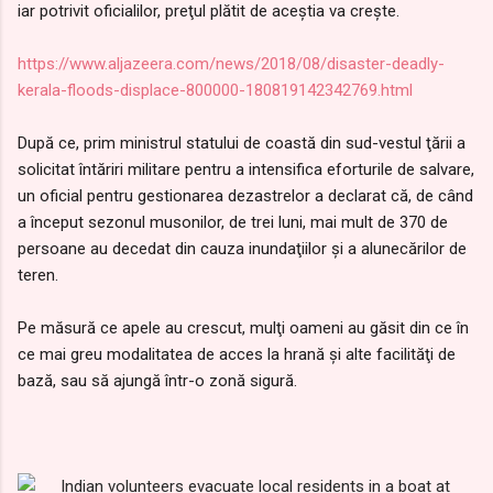
iar potrivit oficialilor, preţul plătit de aceştia va creşte.
https://www.aljazeera.com/news/2018/08/disaster-deadly-
kerala-floods-displace-800000-180819142342769.html
După ce, prim ministrul statului de coastă din sud-vestul ţării a
solicitat întăriri militare pentru a intensifica eforturile de salvare,
un oficial pentru gestionarea dezastrelor a declarat că, de când
a început sezonul musonilor, de trei luni, mai mult de 370 de
persoane au decedat din cauza inundaţiilor şi a alunecărilor de
teren.
Pe măsură ce apele au crescut, mulţi oameni au găsit din ce în
ce mai greu modalitatea de acces la hrană şi alte facilităţi de
bază, sau să ajungă într-o zonă sigură.