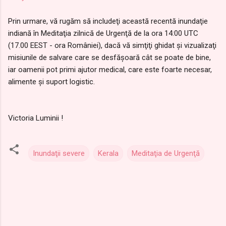
Prin urmare, vă rugăm să includeţi această recentă inundaţie
indiană în Meditaţia zilnică de Urgenţă de la ora 14:00 UTC
(17.00 EEST - ora României), dacă vă simţiţi ghidat şi vizualizaţi
misiunile de salvare care se desfăşoară cât se poate de bine,
iar oamenii pot primi ajutor medical, care este foarte necesar,
alimente şi suport logistic.
Victoria Luminii !
Inundaţii severe
Kerala
Meditaţia de Urgenţă
C
o
m
e