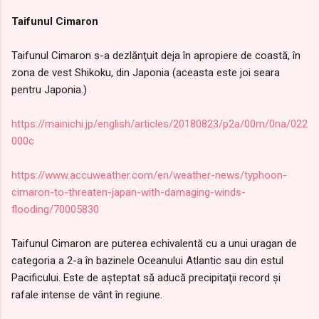
Taifunul Cimaron
Taifunul Cimaron s-a dezlănţuit deja în apropiere de coastă, în
zona de vest Shikoku, din Japonia (aceasta este joi seara
pentru Japonia.)
https://mainichi.jp/english/articles/20180823/p2a/00m/0na/022
000c
https://www.accuweather.com/en/weather-news/typhoon-
cimaron-to-threaten-japan-with-damaging-winds-
flooding/70005830
Taifunul Cimaron are puterea echivalentă cu a unui uragan de
categoria a 2-a în bazinele Oceanului Atlantic sau din estul
Pacificului. Este de aşteptat să aducă precipitaţii record şi
rafale intense de vânt în regiune.