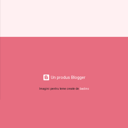
Un produs Blogger
Imagini pentru teme create de
badins