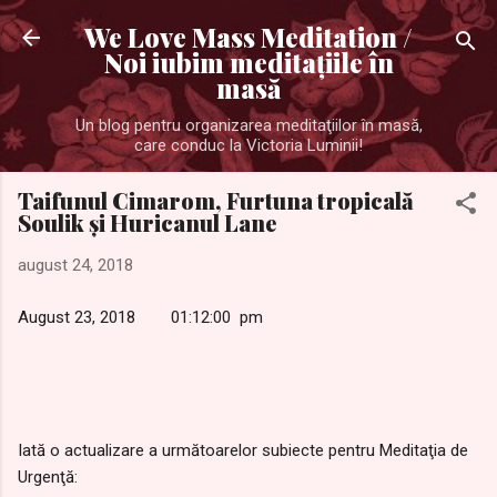
Treceți la conținutul principal
We Love Mass Meditation /
Noi iubim meditaţiile în
masă
Un blog pentru organizarea meditaţiilor în masă,
care conduc la Victoria Luminii!
Taifunul Cimarom, Furtuna tropicală
Soulik şi Huricanul Lane
august 24, 2018
August 23, 2018 01:12:00 pm
Iată o actualizare a următoarelor subiecte pentru Meditaţia de
Urgenţă: