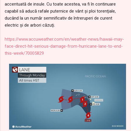
accentuată de insule. Cu toate acestea, va fi în continuare
capabil să aducă rafale puternice de vânt şi ploi torenţiale,
ducând la un număr semnificativ de întreruperi de curent
electric şi de arbori căzuţi.
https://www.accuweather.com/en/weather-news/hawaii-may-
face-direct-hit-serious-damage-from-hurricane-lane-to-end-
this-week/70005829