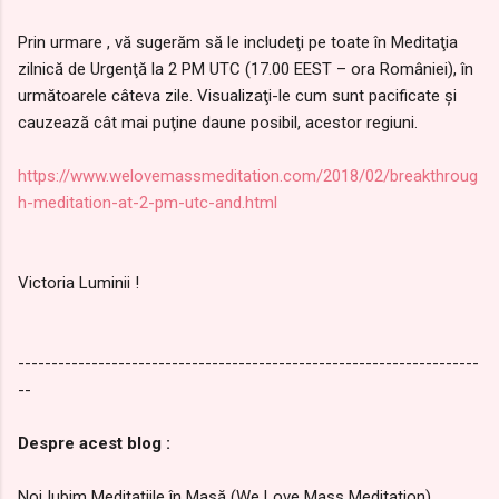
Prin urmare , vă sugerăm să le includeţi pe toate în Meditaţia
zilnică de Urgenţă la 2 PM UTC (17.00 EEST – ora României), în
următoarele câteva zile. Visualizaţi-le cum sunt pacificate şi
cauzează cât mai puţine daune posibil, acestor regiuni.
https://www.welovemassmeditation.com/2018/02/breakthroug
h-meditation-at-2-pm-utc-and.html
Victoria Luminii !
---------------------------------------------------------------------
--
Despre acest blog :
Noi Iubim Meditaţiile în Masă (We Love Mass Meditation)