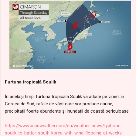
Furtuna tropicală Soulik
În acelaşi timp, furtuna tropicală Soulik va aduce pe vineri, în
Coreea de Sud, rafale de vânt care vor produce daune,
precipitaţii foarte abundente şi inundaţii de coastă periculoase.
https://www.accuweather.com/en/weather-news/typhoon-
soulik-to-batter-south-korea-with-wind-flooding-at-weeks-