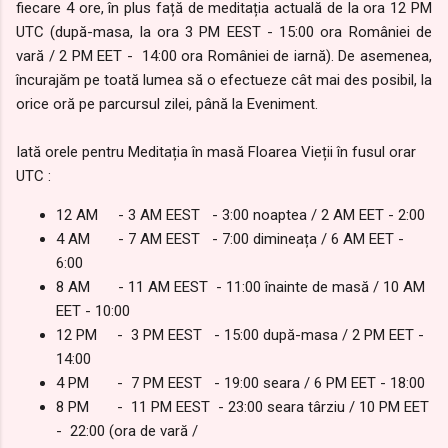
fiecare 4 ore, în plus față de meditația actuală de la ora 12 PM
UTC (după-masa, la ora 3 PM EEST - 15:00 ora României de
vară / 2 PM EET - 14:00 ora României de iarnă). De asemenea,
încurajăm pe toată lumea să o efectueze cât mai des posibil, la
orice oră pe parcursul zilei, până la Eveniment.
Iată orele pentru Meditația în masă Floarea Vieții în fusul orar
UTC :
12 AM - 3 AM EEST - 3:00 noaptea / 2 AM EET - 2:00
4 AM - 7 AM EEST - 7:00 dimineața / 6 AM EET -
6:00
8 AM - 11 AM EEST - 11:00 înainte de masă / 10 AM
EET - 10:00
12 PM - 3 PM EEST - 15:00 după-masa / 2 PM EET -
14:00
4 PM - 7 PM EEST - 19:00 seara / 6 PM EET - 18:00
8 PM - 11 PM EEST - 23:00 seara târziu / 10 PM EET
- 22:00 (ora de vară /