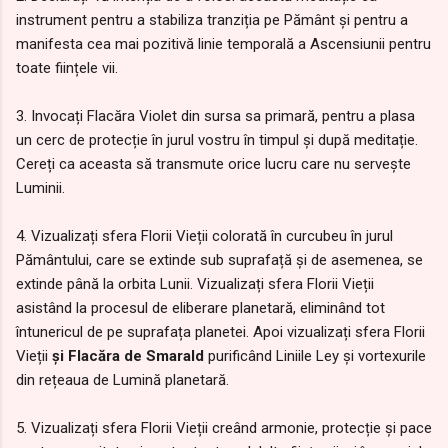
instrument pentru a stabiliza tranziția pe Pământ și pentru a
manifesta cea mai pozitivă linie temporală a Ascensiunii pentru
toate ființele vii.
3. Invocați Flacăra Violet din sursa sa primară, pentru a plasa
un cerc de protecție în jurul vostru în timpul și după meditație.
Cereți ca aceasta să transmute orice lucru care nu servește
Luminii.
4. Vizualizați sfera Florii Vieții colorată în curcubeu în jurul
Pământului, care se extinde sub suprafață și de asemenea, se
extinde până la orbita Lunii. Vizualizați sfera Florii Vieții
asistând la procesul de eliberare planetară, eliminând tot
întunericul de pe suprafața planetei. Apoi vizualizați sfera Florii
Vieții
și Flacăra de Smarald
purificând Liniile Ley și vortexurile
din rețeaua de Lumină planetară.
5. Vizualizați sfera Florii Vieții creând armonie, protecție și pace