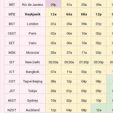
BRT
Rio de Janeiro
09p
01a
05a
09a
UTC
Reykjavik
12a
04a
08a
12p
BST
London
01a
05a
09a
01p
CEST
Paris
02a
06a
10a
02p
EET
Cairo
02a
06a
10a
02p
MSK
Moscow
03a
07a
11a
03p
IST
New Delhi
05:30a
09:30a
01:30p
05:30p
0
ICT
Bangkok
07a
11a
03p
07p
CST
Taipei Beijing
08a
12p
04p
08p
JST
Tokyo
09a
01p
05p
09p
AEST
Sydney
10a
02p
06p
10p
NZST
Auckland
12p
04p
08p
12a