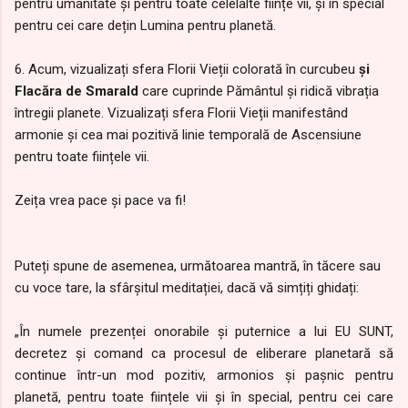
pentru umanitate și pentru toate celelalte ființe vii, și în special
pentru cei care dețin Lumina pentru planetă.
6. Acum, vizualizați sfera Florii Vieții colorată în curcubeu
și
Flacăra de Smarald
care cuprinde Pământul și ridică vibrația
întregii planete. Vizualizați sfera Florii Vieții manifestând
armonie și cea mai pozitivă linie temporală de Ascensiune
pentru toate ființele vii.
Zeița vrea pace și pace va fi!
Puteți spune de asemenea,
următoarea mantră, în tăcere sau
cu voce tare, la sfârșitul meditației, dacă vă simțiți ghidați:
„În numele prezenței onorabile și puternice a lui EU SUNT,
decretez și comand ca procesul de eliberare planetară să
continue într-un mod pozitiv, armonios și pașnic pentru
planetă, pentru toate ființele vii și în special, pentru cei care