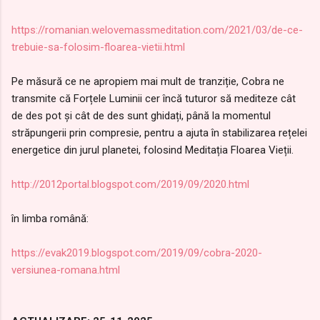
https://romanian.welovemassmeditation.com/2021/03/de-ce-
trebuie-sa-folosim-floarea-vietii.html
Pe măsură ce ne apropiem mai mult de tranziție, Cobra ne
transmite că Forțele Luminii cer încă tuturor să mediteze cât
de des pot și cât de des sunt ghidați, până la momentul
străpungerii prin compresie, pentru a ajuta în stabilizarea rețelei
energetice din jurul planetei, folosind Meditația Floarea Vieții.
http://2012portal.blogspot.com/2019/09/2020.html
în limba română:
https://evak2019.blogspot.com/2019/09/cobra-2020-
versiunea-romana.html