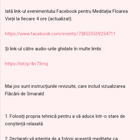
Iată link-ul evenimentului Facebook pentru Meditația Floarea
Vieții la fiecare 4 ore (actualizat):
https://www.facebook.com/events/738535559254711
Și link-ul către audio-urile ghidate în multe limbi:
https://bit.ly/4rr73mq
Mai jos sunt instrucțiunile revizuite, care includ vizualizarea
Flăcării de Smarald:
1. Folosiți propria tehnică pentru a vă aduce într-o stare de
conștiință relaxată.
2. Declarați-vă intenția de a folosi această meditație ca