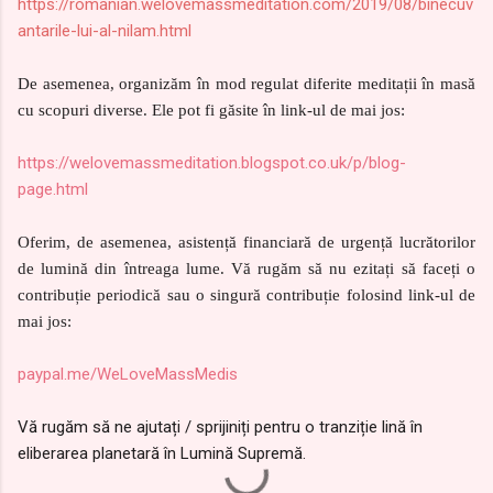
https://romanian.welovemassmeditation.com/2019/08/binecuv
antarile-lui-al-nilam.html
De asemenea, organizăm în mod regulat diferite meditații în masă
cu scopuri diverse. Ele pot fi găsite în link-ul de mai jos:
https://welovemassmeditation.blogspot.co.uk/p/blog-
page.html
Oferim, de asemenea, asistență financiară de urgență lucrătorilor
de lumină din întreaga lume. Vă rugăm să nu ezitați să faceți o
contribuție periodică sau o singură contribuție folosind link-ul de
mai jos:
paypal.me/WeLoveMassMedis
Vă rugăm să ne ajutați / sprijiniți pentru o tranziție lină în
eliberarea planetară în Lumină Supremă.