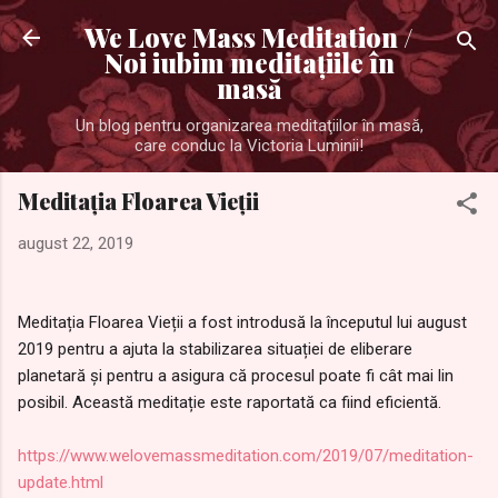
Treceți la conținutul principal
We Love Mass Meditation /
Noi iubim meditaţiile în
masă
Un blog pentru organizarea meditaţiilor în masă,
care conduc la Victoria Luminii!
Meditația Floarea Vieții
august 22, 2019
Meditația Floarea Vieții a fost introdusă la începutul lui august
2019 pentru a ajuta la stabilizarea situației de eliberare
planetară și pentru a asigura că procesul poate fi cât mai lin
posibil. Această meditație este raportată ca fiind eficientă.
https://www.welovemassmeditation.com/2019/07/meditation-
update.html