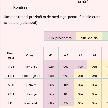
iarnă în
România)
Următorul tabel prezintă orele meditației pentru fusurile orare
selectate (actualizat):
Ziua precedentă
Ziua actuală
Fusul
Orașul
#1
#2
#3
#4
orar
HST
Honolulu
02p
06p
10p
02a
PDT
Los Angeles
05p
09p
01a
05a
MDT
Denver
06p
10p
02a
06a
CDT
Chicago
06p
10p
02a
06a
EDT
New York
08p
12a
04a
08a