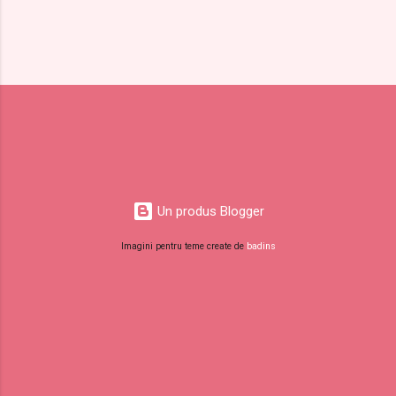
Un produs Blogger
Imagini pentru teme create de
badins